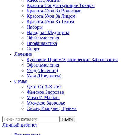
Красота Сопутствующие Товары
Красота-Уход За Волосами
Красота-Уход За Лицом
Красота-Уход За Телом
Наборы
Народная Медицина
Офтальмология
Профилактика
Спорт
Лечение
Курсовой Прием/Хронические Заболевания
Офтальмология
Уход (Лечение)
Уход (Предметы)
Семья
Дети От 3-Х Лет
Женское Здоровье
Мама И Малыш
Мужское Здоровье
Сезон, Импульс, Травма
Найти
Личный кабинет