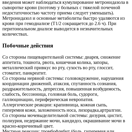
введения может наблюдаться кумулирование метронидазола в
сыворотке крови (поэтому у больных с тяжелой почечной
недостаточностью частоту приема следует уменьшать).
Метронидазол и основные метаболиты быстро удаляются из
крови при гемодиализе (Т1/2 сокращается до 2.6 ч). При
перитонеальном диализе выводится в незначительных
количествах.
Побочные действия
Со стороны пищеварительной системы: диарея, снижение
аппетита, тошнота, рвота, кишечная колика, запоры,
металлический привкус во рту, сухость во рту, глоссит,
стоматит, панкреатит.
Со стороны нервной системы: головокружение, нарушения
координации движений, атаксия, спутанность сознания,
раздражительность, депрессия, повышенная возбудимость,
слабость, бессонница, головная боль, судороги,
галлюцинации, периферическая невропатия.
Аллергические реакции: крапивница, кожная сыпь,
гиперемия кожи, заложенность носа, лихорадка,артралгии.
Со стороны мочевыделительной системы: дизурия, цистит,
полиурия, недержание мочи, кандидоз, окрашивание мочи в
красно-коричневый цвет.
Местные реакции: тромбофлебит (боль, гиперемия или