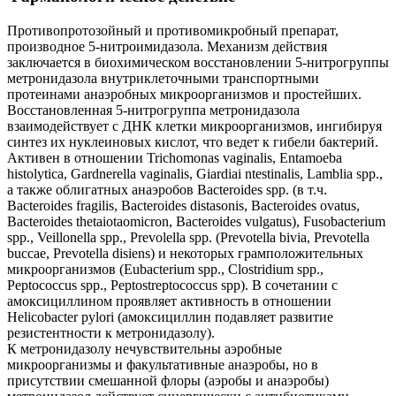
Противопротозойный и противомикробный препарат,
производное 5-нитроимидазола. Механизм действия
заключается в биохимическом восстановлении 5-нитрогруппы
метронидазола внутриклеточными транспортными
протеинами анаэробных микроорганизмов и простейших.
Восстановленная 5-нитрогруппа метронидазола
взаимодействует с ДНК клетки микроорганизмов, ингибируя
синтез их нуклеиновых кислот, что ведет к гибели бактерий.
Активен в отношении Trichomonas vaginalis, Entamoeba
histolytica, Gardnerella vaginalis, Giardiai ntestinalis, Lamblia spp.,
а также облигатных анаэробов Bacteroides spp. (в т.ч.
Bacteroides fragilis, Bacteroides distasonis, Bacteroides ovatus,
Bacteroides thetaiotaomicron, Bacteroides vulgatus), Fusobacterium
spp., Veillonella spp., Prevolella spp. (Prevotella bivia, Prevotella
buccae, Prevotella disiens) и некоторых грамположительных
микроорганизмов (Eubacterium spp., Clostridium spp.,
Peptococcus spp., Peptostreptococcus spp). В сочетании с
амоксициллином проявляет активность в отношении
Helicobacter pylori (амоксициллин подавляет развитие
резистентности к метронидазолу).
К метронидазолу нечувствительны аэробные
микроорганизмы и факультативные анаэробы, но в
присутствии смешанной флоры (аэробы и анаэробы)