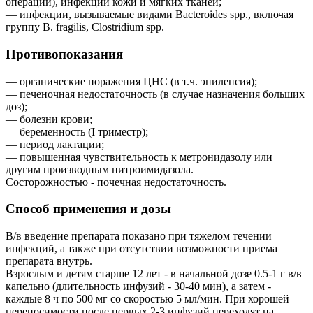
операций), инфекции кожи и мягких тканей;
— инфекции, вызываемые видами Bacteroides spp., включая
группу В. fragilis, Clostridium spp.
Противопоказания
— органические поражения ЦНС (в т.ч. эпилепсия);
— печеночная недостаточность (в случае назначения больших
доз);
— болезни крови;
— беременность (I триместр);
— период лактации;
— повышенная чувствительность к метронидазолу или
другим производным нитроимидазола.
Состорожностью - почечная недостаточность.
Способ применения и дозы
В/в введение препарата показано при тяжелом течении
инфекций, а также при отсутствии возможности приема
препарата внутрь.
Взрослым и детям старше 12 лет - в начальной дозе 0.5-1 г в/в
капельно (длительность инфузий - 30-40 мин), а затем -
каждые 8 ч по 500 мг со скоростью 5 мл/мин. При хорошей
переносимости после первых 2-3 инфузий переходят на