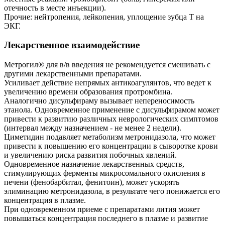
отечность в месте инъекции).
Прочие: нейтропения, лейкопения, уплощение зубца Т на
ЭКГ.
Лекарственное взаимодействие
Метрогил® для в/в введения не рекомендуется смешивать с
другими лекарственными препаратами.
Усиливает действие непрямых антикоагулянтов, что ведет к
увеличению времени образования протромбина.
Аналогично дисульфираму вызывает непереносимость
этанола. Одновременное применение с дисульфирамом может
привести к развитию различных неврологических симптомов
(интервал между назначением - не менее 2 недели).
Циметидин подавляет метаболизм метронидазола, что может
привести к повышению его концентрации в сыворотке крови
и увеличению риска развития побочных явлений.
Одновременное назначение лекарственных средств,
стимулирующих ферменты микросомального окисления в
печени (фенобарбитал, фенитоин), может ускорять
элиминацию метронидазола, в результате чего понижается его
концентрация в плазме.
При одновременном приеме с препаратами лития может
повышаться концентрация последнего в плазме и развитие