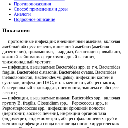
Противопоказания
Способ применения и дозы
Аналоги
Подробное описание
Показания
— протозойные инфекции: внекишечный амебиаз, включая
амебный абсцесс печени, кишечный амебиаз (амебная
дизентерия), трихомониаз, гиардиаз, балантидиаз, лямблиоз,
кожный лейшманиоз, трихомонадный вагинит,
трихомонадный уретрит;
— инфекции, вызываемые Bacteroides spp. (в т.ч. Bacteroides
fragilis, Bacteroides distasonis, Bacteroides ovatus, Bacteroides
thetaiotaomicron, Bacteroides vulgatus): инфекции костей и
суставов, инфекции ЦНС, в т.ч. менингит, абсцесс мозга,
бактериальный эндокардит, пневмония, эмпиема и абсцесс
легких;
— инфекции, вызываемые видами Bacteroides spp., включая
группу В. fragilis, Clostridium spp., , Peptococcus spp., и
Peptostreptococcus spp.: инфекции брюшной полости
(перитонит, абсцесс печени), инфекции органов таза
(эндометрит, эндомиометрит, абсцесс фаллопиевых труб и
яичников,инфекции свода влагалища после хирургических