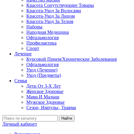
Красота Сопутствующие Товары
Красота-Уход За Волосами
Красота-Уход За Лицом
Красота-Уход За Телом
Наборы
Народная Медицина
Офтальмология
Профилактика
Спорт
Лечение
Курсовой Прием/Хронические Заболевания
Офтальмология
Уход (Лечение)
Уход (Предметы)
Семья
Дети От 3-Х Лет
Женское Здоровье
Мама И Малыш
Мужское Здоровье
Сезон, Импульс, Травма
Найти
Личный кабинет