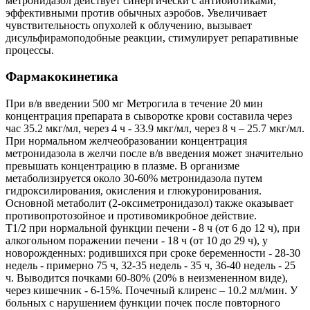
метронидазол действует синергически с антибиотиками,
эффективными против обычных аэробов. Увеличивает
чувствительность опухолей к облучению, вызывает
дисульфирамоподобные реакции, стимулирует репаративные
процессы.
Фармакокинетика
При в/в введении 500 мг Метрогила в течение 20 мин
концентрация препарата в сыворотке крови составила через
час 35.2 мкг/мл, через 4 ч - 33.9 мкг/мл, через 8 ч – 25.7 мкг/мл.
При нормальном желчеобразовании концентрация
метронидазола в желчи после в/в введения может значительно
превышать концентрацию в плазме. В организме
метаболизируется около 30-60% метронидазола путем
гидроксилирования, окисления и глюкуронирования.
Основной метаболит (2-оксиметронидазол) также оказывает
противопротозойное и противомикробное действие.
Т1/2 при нормальной функции печени - 8 ч (от 6 до 12 ч), при
алкогольном поражении печени - 18 ч (от 10 до 29 ч), у
новорожденных: родившихся при сроке беременности - 28-30
недель - примерно 75 ч, 32-35 недель - 35 ч, 36-40 недель - 25
ч. Выводится почками 60-80% (20% в неизмененном виде),
через кишечник - 6-15%. Почечный клиренс – 10.2 мл/мин. У
больных с нарушением функции почек после повторного