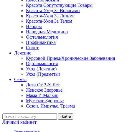
Красота Сопутствующие Товары
Красота-Уход За Волосами
Красота-Уход За Лицом
Красота-Уход За Телом
Наборы
Народная Медицина
Офтальмология
Профилактика
Спорт
Лечение
Курсовой Прием/Хронические Заболевания
Офтальмология
Уход (Лечение)
Уход (Предметы)
Семья
Дети От 3-Х Лет
Женское Здоровье
Мама И Малыш
Мужское Здоровье
Сезон, Импульс, Травма
Найти
Личный кабинет