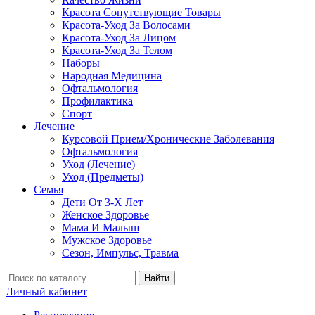
Красота Сопутствующие Товары
Красота-Уход За Волосами
Красота-Уход За Лицом
Красота-Уход За Телом
Наборы
Народная Медицина
Офтальмология
Профилактика
Спорт
Лечение
Курсовой Прием/Хронические Заболевания
Офтальмология
Уход (Лечение)
Уход (Предметы)
Семья
Дети От 3-Х Лет
Женское Здоровье
Мама И Малыш
Мужское Здоровье
Сезон, Импульс, Травма
Найти
Личный кабинет