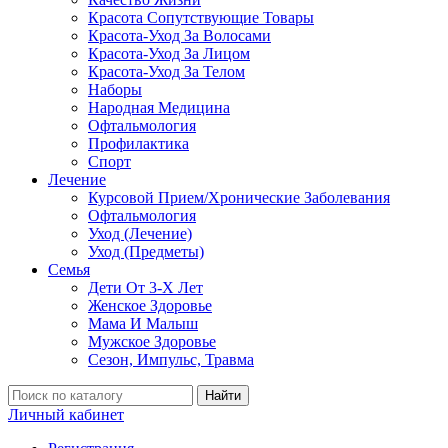
Красота Сопутствующие Товары
Красота-Уход За Волосами
Красота-Уход За Лицом
Красота-Уход За Телом
Наборы
Народная Медицина
Офтальмология
Профилактика
Спорт
Лечение
Курсовой Прием/Хронические Заболевания
Офтальмология
Уход (Лечение)
Уход (Предметы)
Семья
Дети От 3-Х Лет
Женское Здоровье
Мама И Малыш
Мужское Здоровье
Сезон, Импульс, Травма
Найти
Личный кабинет