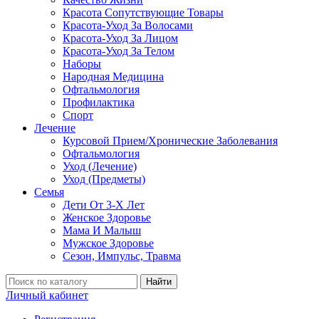
Красота Сопутствующие Товары
Красота-Уход За Волосами
Красота-Уход За Лицом
Красота-Уход За Телом
Наборы
Народная Медицина
Офтальмология
Профилактика
Спорт
Лечение
Курсовой Прием/Хронические Заболевания
Офтальмология
Уход (Лечение)
Уход (Предметы)
Семья
Дети От 3-Х Лет
Женское Здоровье
Мама И Малыш
Мужское Здоровье
Сезон, Импульс, Травма
Найти
Личный кабинет