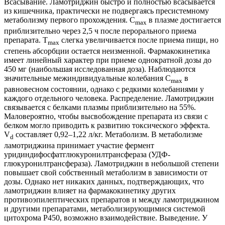
Всасывание. Ламотриджин быстро и полностью всасывается
из кишечника, практически не подвергаясь пресистемному
метаболизму первого прохождения. C
в плазме достигается
max
приблизительно через 2,5 ч после перорального приема
препарата. T
слегка увеличивается после приема пищи, но
max
степень абсорбции остается неизменной. Фармакокинетика
имеет линейный характер при приеме однократной дозы до
450 мг (наибольшая исследованная доза). Наблюдаются
значительные межиндивидуальные колебания C
в
max
равновесном состоянии, однако с редкими колебаниями у
каждого отдельного человека. Распределение. Ламотриджин
связывается с белками плазмы приблизительно на 55%.
Маловероятно, чтобы высвобождение препарата из связи с
белком могло приводить к развитию токсического эффекта.
V
составляет 0,92–1,22 л/кг. Метаболизм. В метаболизме
d
ламотриджина принимает участие фермент
уридиндифосфатглюкуронилтрансфераза (УДФ-
глюкуронилтрансфераза). Ламотриджин в небольшой степени
повышает свой собственный метаболизм в зависимости от
дозы. Однако нет никаких данных, подтверждающих, что
ламотриджин влияет на фармакокинетику других
противоэпилептических препаратов и между ламотриджином
и другими препаратами, метаболизирующимися системой
цитохрома Р450, возможно взаимодействие. Выведение. У