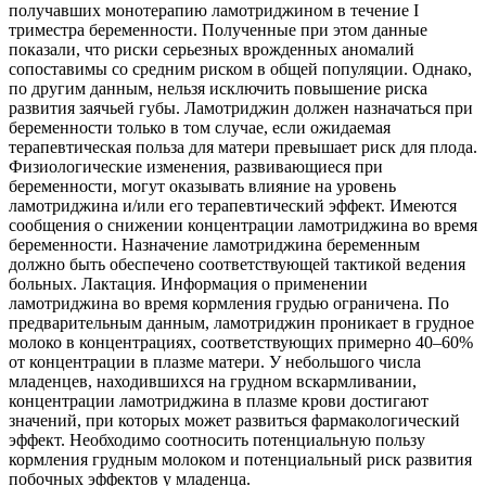
получавших монотерапию ламотриджином в течение I
триместра беременности. Полученные при этом данные
показали, что риски серьезных врожденных аномалий
сопоставимы со средним риском в общей популяции. Однако,
по другим данным, нельзя исключить повышение риска
развития заячьей губы. Ламотриджин должен назначаться при
беременности только в том случае, если ожидаемая
терапевтическая польза для матери превышает риск для плода.
Физиологические изменения, развивающиеся при
беременности, могут оказывать влияние на уровень
ламотриджина и/или его терапевтический эффект. Имеются
сообщения о снижении концентрации ламотриджина во время
беременности. Назначение ламотриджина беременным
должно быть обеспечено соответствующей тактикой ведения
больных. Лактация. Информация о применении
ламотриджина во время кормления грудью ограничена. По
предварительным данным, ламотриджин проникает в грудное
молоко в концентрациях, соответствующих примерно 40–60%
от концентрации в плазме матери. У небольшого числа
младенцев, находившихся на грудном вскармливании,
концентрации ламотриджина в плазме крови достигают
значений, при которых может развиться фармакологический
эффект. Необходимо соотносить потенциальную пользу
кормления грудным молоком и потенциальный риск развития
побочных эффектов у младенца.