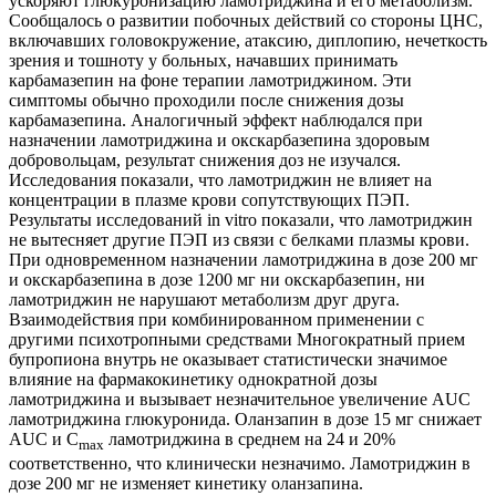
ускоряют глюкуронизацию ламотриджина и его метаболизм.
Сообщалось о развитии побочных действий со стороны ЦНС,
включавших головокружение, атаксию, диплопию, нечеткость
зрения и тошноту у больных, начавших принимать
карбамазепин на фоне терапии ламотриджином. Эти
симптомы обычно проходили после снижения дозы
карбамазепина. Аналогичный эффект наблюдался при
назначении ламотриджина и окскарбазепина здоровым
добровольцам, результат снижения доз не изучался.
Исследования показали, что ламотриджин не влияет на
концентрации в плазме крови сопутствующих ПЭП.
Результаты исследований in vitro показали, что ламотриджин
не вытесняет другие ПЭП из связи с белками плазмы крови.
При одновременном назначении ламотриджина в дозе 200 мг
и окскарбазепина в дозе 1200 мг ни окскарбазепин, ни
ламотриджин не нарушают метаболизм друг друга.
Взаимодействия при комбинированном применении с
другими психотропными средствами Многократный прием
бупропиона внутрь не оказывает статистически значимое
влияние на фармакокинетику однократной дозы
ламотриджина и вызывает незначительное увеличение AUC
ламотриджина глюкуронида. Оланзапин в дозе 15 мг снижает
AUC и C
ламотриджина в среднем на 24 и 20%
max
соответственно, что клинически незначимо. Ламотриджин в
дозе 200 мг не изменяет кинетику оланзапина.