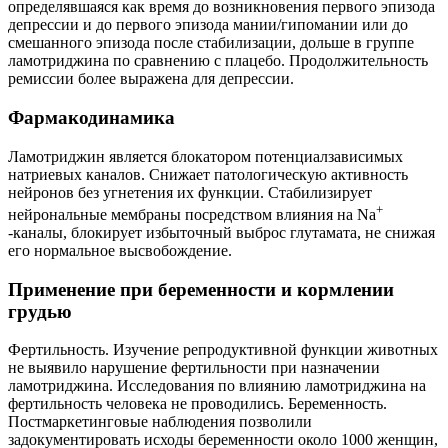
определявшаяся как время до возникновения первого эпизода
депрессии и до первого эпизода мании/гипомании или до
смешанного эпизода после стабилизации, дольше в группе
ламотриджина по сравнению с плацебо. Продолжительность
ремиссии более выражена для депрессии.
Фармакодинамика
Ламотриджин является блокатором потенциалзависимых
натриевых каналов. Снижает патологическую активность
нейронов без угнетения их функции. Стабилизирует
+
нейрональные мембраны посредством влияния на Na
-каналы, блокирует избыточный выброс глутамата, не снижая
его нормальное высвобождение.
Применение при беременности и кормлении
грудью
Фертильность. Изучение репродуктивной функции животных
не выявило нарушение фертильности при назначении
ламотриджина. Исследования по влиянию ламотриджина на
фертильность человека не проводились. Беременность.
Постмаркетинговые наблюдения позволили
задокументировать исходы беременности около 1000 женщин,