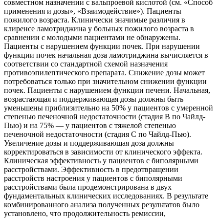
совместном назначении с вальпроевой кислотой (см. «Способ
применения и дозы», «Взаимодействие»). Пациенты
пожилого возраста. Клинически значимые различия в
клиренсе ламотриджина у больных пожилого возраста в
сравнении с молодыми пациентами не обнаружены.
Пациенты с нарушением функции почек. При нарушении
функции почек начальная доза ламотриджина вычисляется в
соответствии со стандартной схемой назначения
противоэпилептического препарата. Снижение дозы может
потребоваться только при значительном снижении функции
почек. Пациенты с нарушением функции печени. Начальная,
возрастающая и поддерживающая дозы должны быть
уменьшены приблизительно на 50% у пациентов с умеренной
степенью печеночной недостаточности (стадия В по Чайлд-
Пью) и на 75% — у пациентов с тяжелой степенью
печеночной недостаточности (стадия С по Чайлд-Пью).
Увеличение дозы и поддерживающая доза должны
корректироваться в зависимости от клинического эффекта.
Клиническая эффективность у пациентов с биполярными
расстройствами. Эффективность в предотвращении
расстройств настроения у пациентов с биполярными
расстройствами была продемонстрирована в двух
фундаментальных клинических исследованиях. В результате
комбинированного анализа полученных результатов было
установлено, что продолжительность ремиссии,