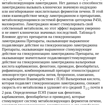
метаболизирующим ламотриджин. Нет данных о способности
ламотриджина вызывать клинически значимую индукцию
или ингибирование окислительных ферментов печени. В этой
связи взаимодействие между ламотриджином и препаратами,
метаболизирующимися системой ферментов цитохрома Р450,
маловероятно. Ламотриджин может стимулировать свой
собственный метаболизм, но этот эффект выражен умеренно
и не имеет клинически значимых последствий. Таблица 6
Влияние других препаратов на глюкуронизацию
ламотриджина Препараты, оказывающие выраженное
подавляющее действие на глюкуронизацию ламотриджина
Препараты, оказывающие выраженное стимулирующее
действие на глюкуронизацию ламотриджина Препараты, не
оказывающие значительное подавляющее/стимулирующее
действие на глюкуронизацию ламотриджина вальпроевая
кислота карбамазепин, фенитоин, примидон, фенобарбитал,
рифампицин, комбинированный препарат этинилэстрадиол/
левоноргестрел препараты лития, бупропион, оланзапин,
окскарбазепин Взаимодействия с ПЭП Вальпроевая кислота,
которая подавляет глюкуронизацию ламотриджина, снижает
скорость его метаболизма и удлиняет его средний T
почти в
1/2
2 раза. Определенные ПЭП (такие как фенитоин,
карбамазепин, фенобарбитал и примидон), которые
стимулируют систему метаболизирующих ферментов печени,