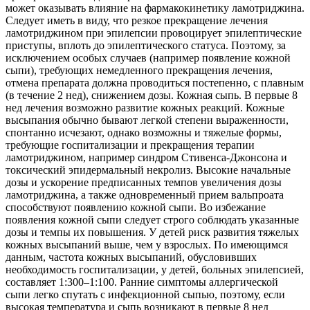
может оказывать влияние на фармакокинетику ламотриджина.
Следует иметь в виду, что резкое прекращение лечения
ламотриджином при эпилепсии провоцирует эпилептические
приступы, вплоть до эпилептического статуса. Поэтому, за
исключением особых случаев (например появление кожной
сыпи), требующих немедленного прекращения лечения,
отмена препарата должна проводиться постепенно, с плавным
(в течение 2 нед), снижением дозы. Кожная сыпь. В первые 8
нед лечения возможно развитие кожных реакций. Кожные
высыпания обычно бывают легкой степени выраженности,
спонтанно исчезают, однако возможны и тяжелые формы,
требующие госпитализации и прекращения терапии
ламотриджином, например синдром Стивенса-Джонсона и
токсический эпидермальный некролиз. Высокие начальные
дозы и ускорение предписанных темпов увеличения дозы
ламотриджина, а также одновременный прием вальпроата
способствуют появлению кожной сыпи. Во избежание
появления кожной сыпи следует строго соблюдать указанные
дозы и темпы их повышения. У детей риск развития тяжелых
кожных высыпаний выше, чем у взрослых. По имеющимся
данным, частота кожных высыпаний, обусловивших
необходимость госпитализации, у детей, больных эпилепсией,
составляет 1:300–1:100. Ранние симптомы аллергической
сыпи легко спутать с инфекционной сыпью, поэтому, если
высокая температура и сыпь возникают в первые 8 нед