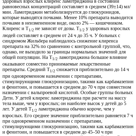
здоровых взрослых клиренс ламотриджина в состоянии
равновесных концентраций составляет в среднем (39±14) мл/
мин. Ламотриджин метаболизируется до глюкуронидов,
которые выводятся почками. Менее 10% препарата выводится
почками в неизмененном виде, около 2% — кишечником.
Клиренс и T
не зависят от дозы. T
у здоровых взрослых
1/2
1/2
людей составляет в среднем от 24 ч до 35 ч. У больных с
синдромом Жильбера наблюдалось снижение клиренса
препарата на 32% по сравнению с контрольной группой, что,
однако, не выходило за границы нормальных значений для
общей популяции. На T
ламотриджина большое влияние
1/2
оказывают совместно принимаемые лекарственные
препараты. Средний T
снижается приблизительно до 14 ч
1/2
при одновременном назначении с препаратами,
стимулирующими глюкуронизацию, такими как карбамазепин
и фенитоин, и повышается в среднем до 70 ч при совместном
назначении с вальпроевой кислотой. Особые группы больных
Дети. У детей клиренс ламотриджина при расчете на массу
тела выше, чем у взрослых; он наиболее высок у детей до 5
лет. У детей T
ламотриджина обычно короче, чем у
1/2
взрослых. Его среднее значение приблизительно равняется 7 ч
при одновременном назначении с препаратами,
стимулирующими глюкуронизацию, такими как карбамазепин
и фенитоин, и повышается в среднем до 45–50 ч при