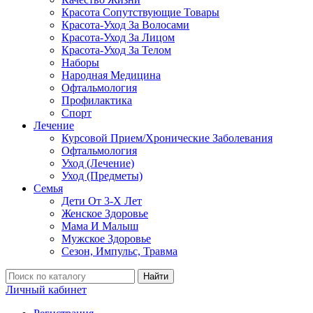
Красота Сопутствующие Товары
Красота-Уход За Волосами
Красота-Уход За Лицом
Красота-Уход За Телом
Наборы
Народная Медицина
Офтальмология
Профилактика
Спорт
Лечение
Курсовой Прием/Хронические Заболевания
Офтальмология
Уход (Лечение)
Уход (Предметы)
Семья
Дети От 3-Х Лет
Женское Здоровье
Мама И Малыш
Мужское Здоровье
Сезон, Импульс, Травма
Найти
Личный кабинет