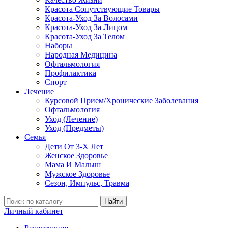
Красота Сопутствующие Товары
Красота-Уход За Волосами
Красота-Уход За Лицом
Красота-Уход За Телом
Наборы
Народная Медицина
Офтальмология
Профилактика
Спорт
Лечение
Курсовой Прием/Хронические Заболевания
Офтальмология
Уход (Лечение)
Уход (Предметы)
Семья
Дети От 3-Х Лет
Женское Здоровье
Мама И Малыш
Мужское Здоровье
Сезон, Импульс, Травма
Найти
Личный кабинет