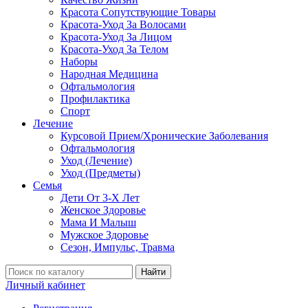
Красота Сопутствующие Товары
Красота-Уход За Волосами
Красота-Уход За Лицом
Красота-Уход За Телом
Наборы
Народная Медицина
Офтальмология
Профилактика
Спорт
Лечение
Курсовой Прием/Хронические Заболевания
Офтальмология
Уход (Лечение)
Уход (Предметы)
Семья
Дети От 3-Х Лет
Женское Здоровье
Мама И Малыш
Мужское Здоровье
Сезон, Импульс, Травма
Найти
Личный кабинет