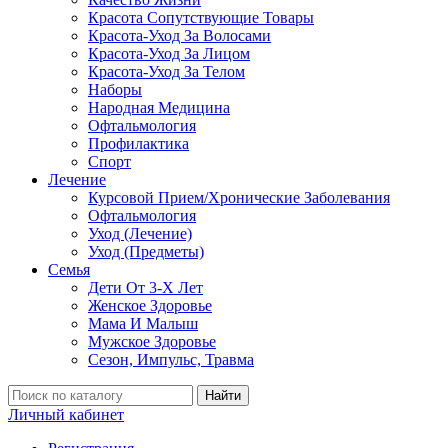
Красота Сопутствующие Товары
Красота-Уход За Волосами
Красота-Уход За Лицом
Красота-Уход За Телом
Наборы
Народная Медицина
Офтальмология
Профилактика
Спорт
Лечение
Курсовой Прием/Хронические Заболевания
Офтальмология
Уход (Лечение)
Уход (Предметы)
Семья
Дети От 3-Х Лет
Женское Здоровье
Мама И Малыш
Мужское Здоровье
Сезон, Импульс, Травма
Найти
Личный кабинет