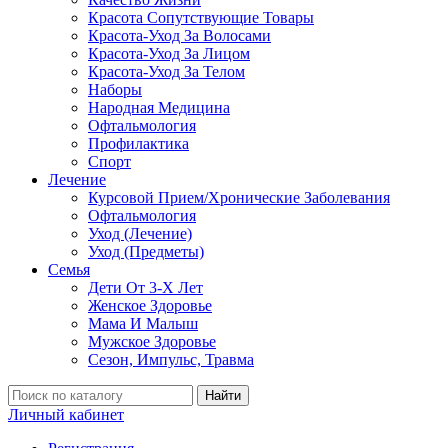
Красота Сопутствующие Товары
Красота-Уход За Волосами
Красота-Уход За Лицом
Красота-Уход За Телом
Наборы
Народная Медицина
Офтальмология
Профилактика
Спорт
Лечение
Курсовой Прием/Хронические Заболевания
Офтальмология
Уход (Лечение)
Уход (Предметы)
Семья
Дети От 3-Х Лет
Женское Здоровье
Мама И Малыш
Мужское Здоровье
Сезон, Импульс, Травма
Найти
Личный кабинет