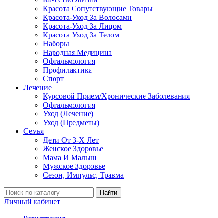
Красота Сопутствующие Товары
Красота-Уход За Волосами
Красота-Уход За Лицом
Красота-Уход За Телом
Наборы
Народная Медицина
Офтальмология
Профилактика
Спорт
Лечение
Курсовой Прием/Хронические Заболевания
Офтальмология
Уход (Лечение)
Уход (Предметы)
Семья
Дети От 3-Х Лет
Женское Здоровье
Мама И Малыш
Мужское Здоровье
Сезон, Импульс, Травма
Найти
Личный кабинет