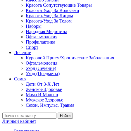
Красота Сопутствующие Товары
Красота-Уход За Волосами
Красота-Уход За Лицом
Красота-Уход За Телом
Наборы
Народная Медицина
Офтальмология
Профилактика
Спорт
Лечение
Курсовой Прием/Хронические Заболевания
Офтальмология
Уход (Лечение)
Уход (Предметы)
Семья
Дети От 3-Х Лет
Женское Здоровье
Мама И Малыш
Мужское Здоровье
Сезон, Импульс, Травма
Найти
Личный кабинет