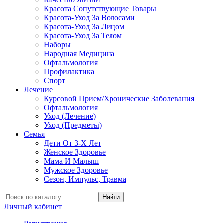
Красота Сопутствующие Товары
Красота-Уход За Волосами
Красота-Уход За Лицом
Красота-Уход За Телом
Наборы
Народная Медицина
Офтальмология
Профилактика
Спорт
Лечение
Курсовой Прием/Хронические Заболевания
Офтальмология
Уход (Лечение)
Уход (Предметы)
Семья
Дети От 3-Х Лет
Женское Здоровье
Мама И Малыш
Мужское Здоровье
Сезон, Импульс, Травма
Найти
Личный кабинет