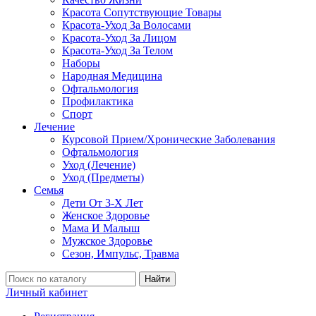
Красота Сопутствующие Товары
Красота-Уход За Волосами
Красота-Уход За Лицом
Красота-Уход За Телом
Наборы
Народная Медицина
Офтальмология
Профилактика
Спорт
Лечение
Курсовой Прием/Хронические Заболевания
Офтальмология
Уход (Лечение)
Уход (Предметы)
Семья
Дети От 3-Х Лет
Женское Здоровье
Мама И Малыш
Мужское Здоровье
Сезон, Импульс, Травма
Найти
Личный кабинет