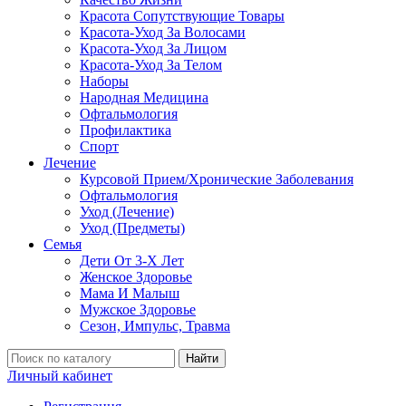
Красота Сопутствующие Товары
Красота-Уход За Волосами
Красота-Уход За Лицом
Красота-Уход За Телом
Наборы
Народная Медицина
Офтальмология
Профилактика
Спорт
Лечение
Курсовой Прием/Хронические Заболевания
Офтальмология
Уход (Лечение)
Уход (Предметы)
Семья
Дети От 3-Х Лет
Женское Здоровье
Мама И Малыш
Мужское Здоровье
Сезон, Импульс, Травма
Найти
Личный кабинет