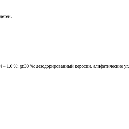
детей.
 – 1,0 %; gt;30 %: дезодорированный керосин, алифатические уг