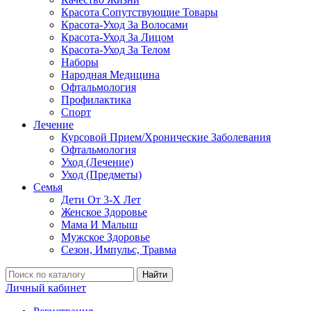
Красота Сопутствующие Товары
Красота-Уход За Волосами
Красота-Уход За Лицом
Красота-Уход За Телом
Наборы
Народная Медицина
Офтальмология
Профилактика
Спорт
Лечение
Курсовой Прием/Хронические Заболевания
Офтальмология
Уход (Лечение)
Уход (Предметы)
Семья
Дети От 3-Х Лет
Женское Здоровье
Мама И Малыш
Мужское Здоровье
Сезон, Импульс, Травма
Найти
Личный кабинет