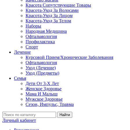
Красота Сопутствующие Товары
Красота-Уход За Волосами
Красота-Уход За Лицом
Красота-Уход За Телом
Наборы
Народная Медицина
Офтальмология
Профилактика
Спорт
Лечение
Курсовой Прием/Хронические Заболевания
Офтальмология
Уход (Лечение)
Уход (Предметы)
Семья
Дети От 3-Х Лет
Женское Здоровье
Мама И Малыш
Мужское Здоровье
Сезон, Импульс, Травма
Найти
Личный кабинет