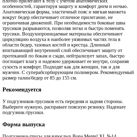
плотно прилегают к телу с учетом анатомических
особенностей, гарантируя защиту и комфорт днем и ночью.
Анатомическая форма, эластичный пояс и мягкая манжета
вокруг бедер обеспечивает отличное прилегание, не
ограничивая движений. При необходимости боковые швы
трусиков разрываются, позволяя легко и быстро поменять
трусики. Воздухопроницаемые материалы обеспечивают
циркуляцию воздуха в наиболее уязвимых частях тела в
области бедер, тазовых костей и крестца. Длинный
впитывающий внутренний слой обеспечивает защиту от
протеканий по бокам и сзади, нейтрализует запах, быстро
поглощает влагу и надежно удерживает ее внутри, сохраняя
сухость и комфорт. Подходят как для женщин, так и для
мужчин. С суперабсорбирующим полимером. Рекомендуемый
размер талии/бедер от 85 до 155 см.
Рекомендуется
У подгузников-трусиков есть передняя и задняя стороны.
Выберите нужную, расправьте поясную резинку. Наденьте
подгузник-трусики.
Форма выпуска
Подгузники-трусы для взрослых Bona Mente! XL №14