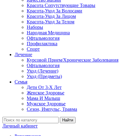
Красота Сопутствующие Товары
Красота-Уход За Волосами
Красота-Уход За Лицом
Красота-Уход За Телом
Наборы
Народная Медицина
Офтальмология
Профилактика
Спорт
Лечение
Курсовой Прием/Хронические Заболевания
Офтальмология
Уход (Лечение)
Уход (Предметы)
Семья
Дети От 3-Х Лет
Женское Здоровье
Мама И Малыш
Мужское Здоровье
Сезон, Импульс, Травма
Найти
Личный кабинет