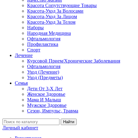
Красота Сопутствующие Товары
Красота-Уход За Волосами
Красота-Уход За Лицом
Красота-Уход За Телом
Наборы
Народная Медицина
Офтальмология
Профилактика
Спорт
Лечение
Курсовой Прием/Хронические Заболевания
Офтальмология
Уход (Лечение)
Уход (Предметы)
Семья
Дети От 3-Х Лет
Женское Здоровье
Мама И Малыш
Мужское Здоровье
Сезон, Импульс, Травма
Найти
Личный кабинет