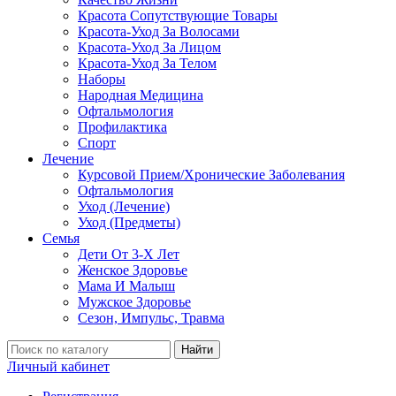
Красота Сопутствующие Товары
Красота-Уход За Волосами
Красота-Уход За Лицом
Красота-Уход За Телом
Наборы
Народная Медицина
Офтальмология
Профилактика
Спорт
Лечение
Курсовой Прием/Хронические Заболевания
Офтальмология
Уход (Лечение)
Уход (Предметы)
Семья
Дети От 3-Х Лет
Женское Здоровье
Мама И Малыш
Мужское Здоровье
Сезон, Импульс, Травма
Найти
Личный кабинет