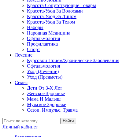
Красота Сопутствующие Товары
Красота-Уход За Волосами
Красота-Уход За Лицом
Красота-Уход За Телом
Наборы
Народная Медицина
Офтальмология
Профилактика
Спорт
Лечение
Курсовой Прием/Хронические Заболевания
Офтальмология
Уход (Лечение)
Уход (Предметы)
Семья
Дети От 3-Х Лет
Женское Здоровье
Мама И Малыш
Мужское Здоровье
Сезон, Импульс, Травма
Найти
Личный кабинет