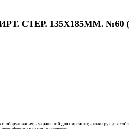
Т. СТЕР. 135Х185ММ. №60
 и оборудования; - украшений для пирсинга; - кожи рук для со
и дезинфекции ран при перевязках.