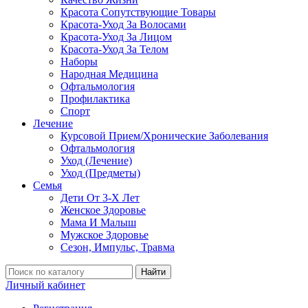
Красота Сопутствующие Товары
Красота-Уход За Волосами
Красота-Уход За Лицом
Красота-Уход За Телом
Наборы
Народная Медицина
Офтальмология
Профилактика
Спорт
Лечение
Курсовой Прием/Хронические Заболевания
Офтальмология
Уход (Лечение)
Уход (Предметы)
Семья
Дети От 3-Х Лет
Женское Здоровье
Мама И Малыш
Мужское Здоровье
Сезон, Импульс, Травма
Найти
Личный кабинет