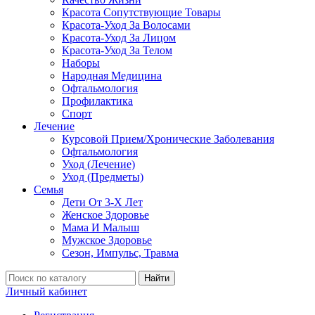
Красота Сопутствующие Товары
Красота-Уход За Волосами
Красота-Уход За Лицом
Красота-Уход За Телом
Наборы
Народная Медицина
Офтальмология
Профилактика
Спорт
Лечение
Курсовой Прием/Хронические Заболевания
Офтальмология
Уход (Лечение)
Уход (Предметы)
Семья
Дети От 3-Х Лет
Женское Здоровье
Мама И Малыш
Мужское Здоровье
Сезон, Импульс, Травма
Найти
Личный кабинет