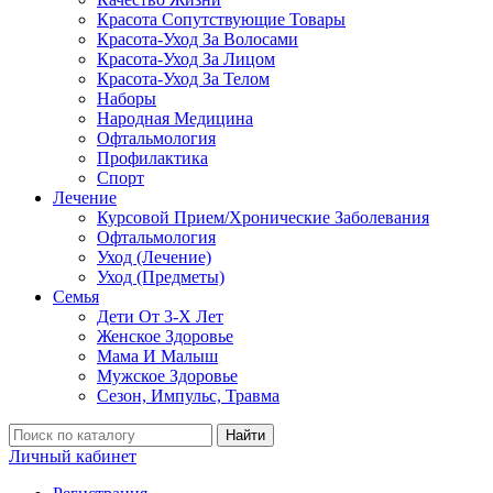
Красота Сопутствующие Товары
Красота-Уход За Волосами
Красота-Уход За Лицом
Красота-Уход За Телом
Наборы
Народная Медицина
Офтальмология
Профилактика
Спорт
Лечение
Курсовой Прием/Хронические Заболевания
Офтальмология
Уход (Лечение)
Уход (Предметы)
Семья
Дети От 3-Х Лет
Женское Здоровье
Мама И Малыш
Мужское Здоровье
Сезон, Импульс, Травма
Найти
Личный кабинет