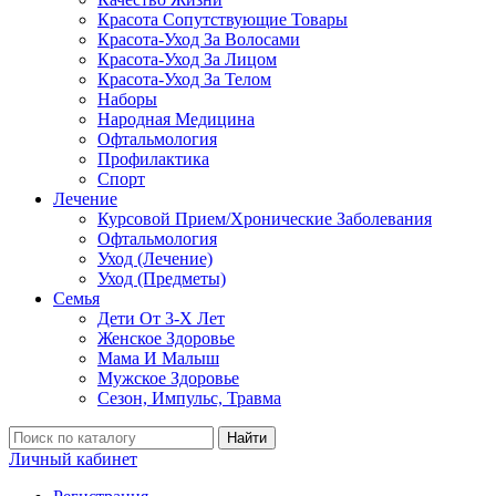
Красота Сопутствующие Товары
Красота-Уход За Волосами
Красота-Уход За Лицом
Красота-Уход За Телом
Наборы
Народная Медицина
Офтальмология
Профилактика
Спорт
Лечение
Курсовой Прием/Хронические Заболевания
Офтальмология
Уход (Лечение)
Уход (Предметы)
Семья
Дети От 3-Х Лет
Женское Здоровье
Мама И Малыш
Мужское Здоровье
Сезон, Импульс, Травма
Найти
Личный кабинет