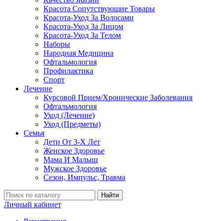
Красота Сопутствующие Товары
Красота-Уход За Волосами
Красота-Уход За Лицом
Красота-Уход За Телом
Наборы
Народная Медицина
Офтальмология
Профилактика
Спорт
Лечение
Курсовой Прием/Хронические Заболевания
Офтальмология
Уход (Лечение)
Уход (Предметы)
Семья
Дети От 3-Х Лет
Женское Здоровье
Мама И Малыш
Мужское Здоровье
Сезон, Импульс, Травма
Найти
Личный кабинет