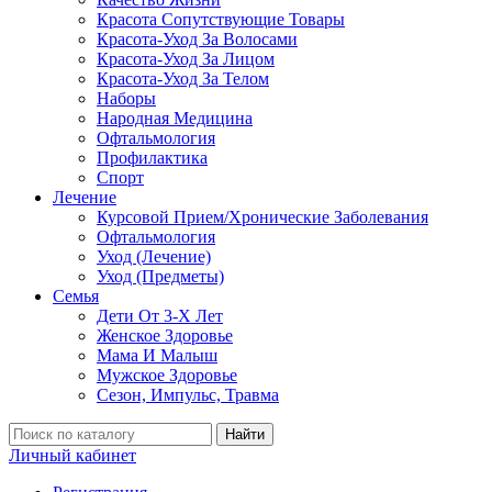
Красота Сопутствующие Товары
Красота-Уход За Волосами
Красота-Уход За Лицом
Красота-Уход За Телом
Наборы
Народная Медицина
Офтальмология
Профилактика
Спорт
Лечение
Курсовой Прием/Хронические Заболевания
Офтальмология
Уход (Лечение)
Уход (Предметы)
Семья
Дети От 3-Х Лет
Женское Здоровье
Мама И Малыш
Мужское Здоровье
Сезон, Импульс, Травма
Найти
Личный кабинет