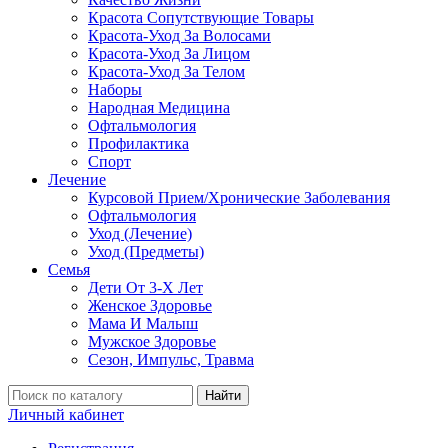
Красота Сопутствующие Товары
Красота-Уход За Волосами
Красота-Уход За Лицом
Красота-Уход За Телом
Наборы
Народная Медицина
Офтальмология
Профилактика
Спорт
Лечение
Курсовой Прием/Хронические Заболевания
Офтальмология
Уход (Лечение)
Уход (Предметы)
Семья
Дети От 3-Х Лет
Женское Здоровье
Мама И Малыш
Мужское Здоровье
Сезон, Импульс, Травма
Найти
Личный кабинет