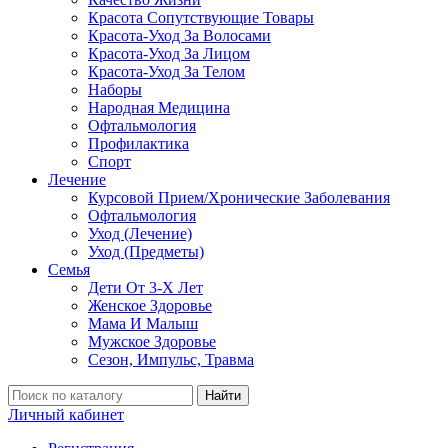
Красота Сопутствующие Товары
Красота-Уход За Волосами
Красота-Уход За Лицом
Красота-Уход За Телом
Наборы
Народная Медицина
Офтальмология
Профилактика
Спорт
Лечение
Курсовой Прием/Хронические Заболевания
Офтальмология
Уход (Лечение)
Уход (Предметы)
Семья
Дети От 3-Х Лет
Женское Здоровье
Мама И Малыш
Мужское Здоровье
Сезон, Импульс, Травма
Найти
Личный кабинет