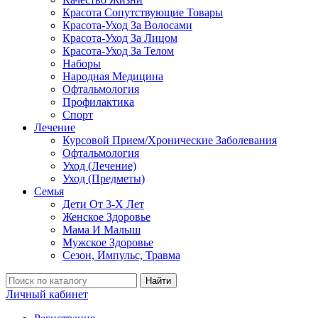
Красота Сопутствующие Товары
Красота-Уход За Волосами
Красота-Уход За Лицом
Красота-Уход За Телом
Наборы
Народная Медицина
Офтальмология
Профилактика
Спорт
Лечение
Курсовой Прием/Хронические Заболевания
Офтальмология
Уход (Лечение)
Уход (Предметы)
Семья
Дети От 3-Х Лет
Женское Здоровье
Мама И Малыш
Мужское Здоровье
Сезон, Импульс, Травма
Найти
Личный кабинет