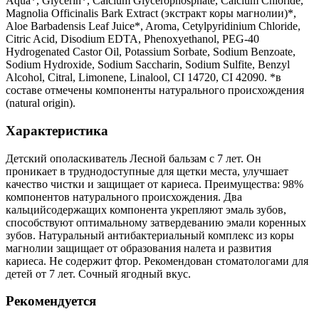
Aqua*, Glycerin*, Calcium Glycerophosphate, Calcium Chloride,
Magnolia Officinalis Bark Extract (экстракт коры магнолии)*,
Aloe Barbadensis Leaf Juice*, Aroma, Cetylpyridinium Chloride,
Citric Acid, Disodium EDTA, Phenoxyethanol, PEG-40
Hydrogenated Castor Oil, Potassium Sorbate, Sodium Benzoate,
Sodium Hydroxide, Sodium Saccharin, Sodium Sulfite, Benzyl
Alcohol, Citral, Limonene, Linalool, CI 14720, CI 42090. *в
составе отмечены компоненты натурального происхождения
(natural origin).
Характеристика
Детский ополаскиватель Лесной бальзам с 7 лет. Он
проникает в труднодоступные для щетки места, улучшает
качество чистки и защищает от кариеса. Преимущества: 98%
компонентов натурального происхождения. Два
кальцийсодержащих компонента укрепляют эмаль зубов,
способствуют оптимальному затвердеванию эмали коренных
зубов. Натуральный антибактериальный комплекс из коры
магнолии защищает от образования налета и развития
кариеса. Не содержит фтор. Рекомендован стоматологами для
детей от 7 лет. Сочный ягодный вкус.
Рекомендуется