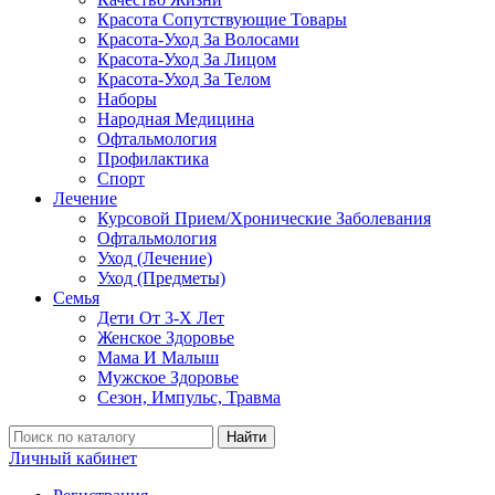
Красота Сопутствующие Товары
Красота-Уход За Волосами
Красота-Уход За Лицом
Красота-Уход За Телом
Наборы
Народная Медицина
Офтальмология
Профилактика
Спорт
Лечение
Курсовой Прием/Хронические Заболевания
Офтальмология
Уход (Лечение)
Уход (Предметы)
Семья
Дети От 3-Х Лет
Женское Здоровье
Мама И Малыш
Мужское Здоровье
Сезон, Импульс, Травма
Найти
Личный кабинет