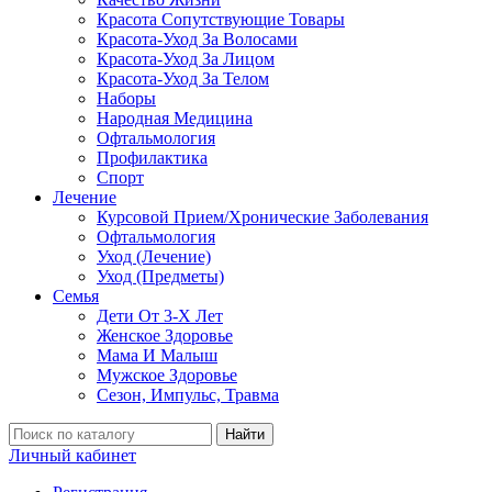
Красота Сопутствующие Товары
Красота-Уход За Волосами
Красота-Уход За Лицом
Красота-Уход За Телом
Наборы
Народная Медицина
Офтальмология
Профилактика
Спорт
Лечение
Курсовой Прием/Хронические Заболевания
Офтальмология
Уход (Лечение)
Уход (Предметы)
Семья
Дети От 3-Х Лет
Женское Здоровье
Мама И Малыш
Мужское Здоровье
Сезон, Импульс, Травма
Найти
Личный кабинет