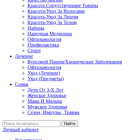
Красота Сопутствующие Товары
Красота-Уход За Волосами
Красота-Уход За Лицом
Красота-Уход За Телом
Наборы
Народная Медицина
Офтальмология
Профилактика
Спорт
Лечение
Курсовой Прием/Хронические Заболевания
Офтальмология
Уход (Лечение)
Уход (Предметы)
Семья
Дети От 3-Х Лет
Женское Здоровье
Мама И Малыш
Мужское Здоровье
Сезон, Импульс, Травма
Найти
Личный кабинет