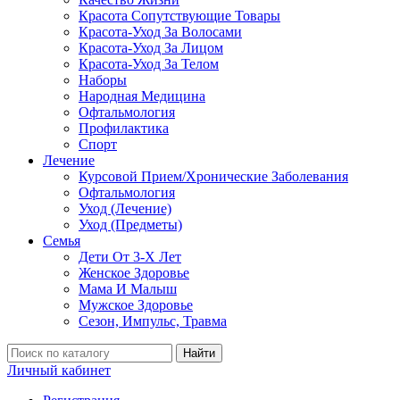
Красота Сопутствующие Товары
Красота-Уход За Волосами
Красота-Уход За Лицом
Красота-Уход За Телом
Наборы
Народная Медицина
Офтальмология
Профилактика
Спорт
Лечение
Курсовой Прием/Хронические Заболевания
Офтальмология
Уход (Лечение)
Уход (Предметы)
Семья
Дети От 3-Х Лет
Женское Здоровье
Мама И Малыш
Мужское Здоровье
Сезон, Импульс, Травма
Найти
Личный кабинет