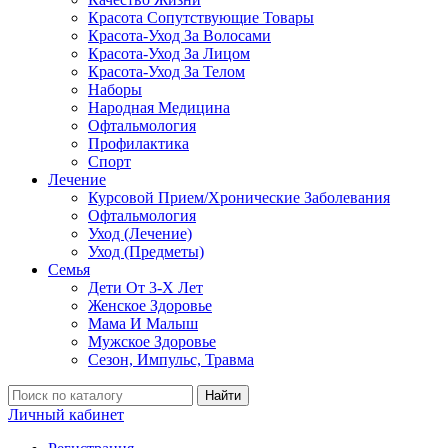
Красота Сопутствующие Товары
Красота-Уход За Волосами
Красота-Уход За Лицом
Красота-Уход За Телом
Наборы
Народная Медицина
Офтальмология
Профилактика
Спорт
Лечение
Курсовой Прием/Хронические Заболевания
Офтальмология
Уход (Лечение)
Уход (Предметы)
Семья
Дети От 3-Х Лет
Женское Здоровье
Мама И Малыш
Мужское Здоровье
Сезон, Импульс, Травма
Найти
Личный кабинет