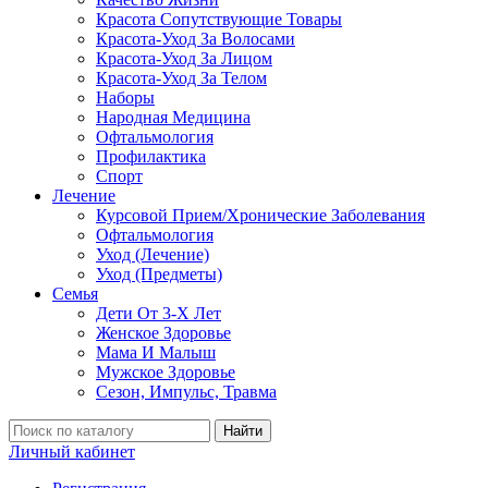
Красота Сопутствующие Товары
Красота-Уход За Волосами
Красота-Уход За Лицом
Красота-Уход За Телом
Наборы
Народная Медицина
Офтальмология
Профилактика
Спорт
Лечение
Курсовой Прием/Хронические Заболевания
Офтальмология
Уход (Лечение)
Уход (Предметы)
Семья
Дети От 3-Х Лет
Женское Здоровье
Мама И Малыш
Мужское Здоровье
Сезон, Импульс, Травма
Найти
Личный кабинет