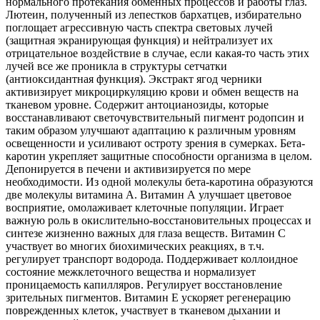
нормального протекания обменных процессов и работы глаз.
Лютеин, полученный из лепестков бархатцев, избирательно
поглощает агрессивную часть спектра световых лучей
(защитная экранирующая функция) и нейтрализует их
отрицательное воздействие в случае, если какая-то часть этих
лучей все же проникла в структуры сетчатки
(антиоксидантная функция). Экстракт ягод черники
активизирует микроциркуляцию крови и обмен веществ на
тканевом уровне. Содержит антоцианозиды, которые
восстанавливают светочувствительный пигмент родопсин и
таким образом улучшают адаптацию к различным уровням
освещенности и усиливают остроту зрения в сумерках. Бета-
каротин укрепляет защитные способности организма в целом.
Депонируется в печени и активизируется по мере
необходимости. Из одной молекулы бета-каротина образуются
две молекулы витамина А. Витамин А улучшает цветовое
восприятие, омолаживает клеточные популяции. Играет
важную роль в окислительно-восстановительных процессах и
синтезе жизненно важных для глаза веществ. Витамин С
участвует во многих биохимических реакциях, в т.ч.
регулирует транспорт водорода. Поддерживает коллоидное
состояние межклеточного вещества и нормализует
проницаемость капилляров. Регулирует восстановление
зрительных пигментов. Витамин Е ускоряет регенерацию
поврежденных клеток, участвует в тканевом дыхании и