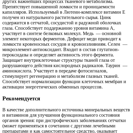
других важнейших процессах тканевого метаболизма.
Препятствует повышенной ломкости и проницаемости
капилляров. Используемый в Лютеин-комплексе витамин Е
получен из натурального растительного сырья. Цинк
содержится в сетчатой, сосудистой и радужной оболочках
глаза. Способствует поддержанию уровня витамина А,
участвует в синтезе белковых молекул. Медь — основной
элемент некоторых ферментов. Дефицит меди приводит к
ломкости кровеносных сосудов и кровоизлияниям. Селен —
микроэлемент-антиоксидант. Входит в состав глутатион-
пероксидазы и определяет активность этого фермента.
Защищает внутриклеточные структуры тканей глаза от
разрушающего действия кислородных радикалов. Таурин —
аминокислота. Участвует в передаче фотосигналов,
стимулирует регенерацию и метаболизм глазных тканей.
Способствует нормализации функции клеточных мембран и
активации энергетических обменных процессов.
Рекомендуется
В качестве дополнительного источника минеральных веществ
и витаминов для улучшения функционального состояния
органов зрения: при дистрофических заболеваниях сетчатки
(может применяться в сочетании с другими лечебными
препаратами и как самостоятельное средство, оказывает