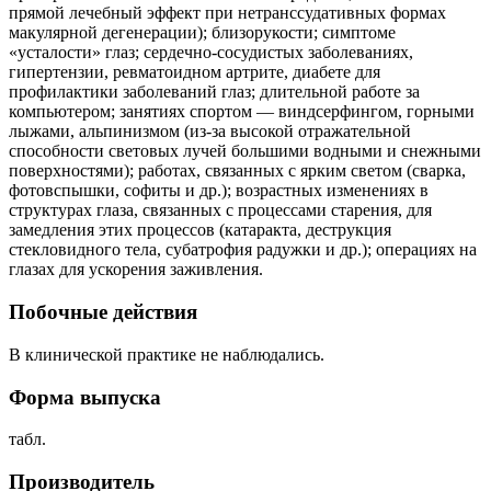
прямой лечебный эффект при нетранссудативных формах
макулярной дегенерации); близорукости; симптоме
«усталости» глаз; сердечно-сосудистых заболеваниях,
гипертензии, ревматоидном артрите, диабете для
профилактики заболеваний глаз; длительной работе за
компьютером; занятиях спортом — виндсерфингом, горными
лыжами, альпинизмом (из-за высокой отражательной
способности световых лучей большими водными и снежными
поверхностями); работах, связанных с ярким светом (сварка,
фотовспышки, софиты и др.); возрастных изменениях в
структурах глаза, связанных с процессами старения, для
замедления этих процессов (катаракта, деструкция
стекловидного тела, субатрофия радужки и др.); операциях на
глазах для ускорения заживления.
Побочные действия
В клинической практике не наблюдались.
Форма выпуска
табл.
Производитель