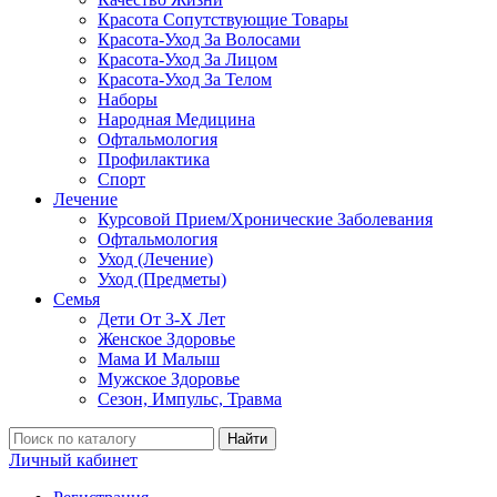
Красота Сопутствующие Товары
Красота-Уход За Волосами
Красота-Уход За Лицом
Красота-Уход За Телом
Наборы
Народная Медицина
Офтальмология
Профилактика
Спорт
Лечение
Курсовой Прием/Хронические Заболевания
Офтальмология
Уход (Лечение)
Уход (Предметы)
Семья
Дети От 3-Х Лет
Женское Здоровье
Мама И Малыш
Мужское Здоровье
Сезон, Импульс, Травма
Найти
Личный кабинет