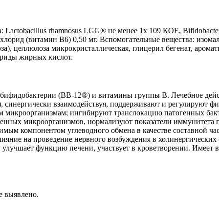
actobacillus rhamnosus LGG® не менее 1х 109 КОЕ, Bifidobacteri
орид (витамин В6) 0,50 мг. Вспомогательные вещества: изомальт
а), целлюлоза микрокристаллическая, глицерил бегенат, аромат
ериды жирных кислот.
ифидобактерии (BB-12®) и витамины группы В. Лечебное дейст
), синергически взаимодействуя, поддерживают и регулируют 
м микроорганизмам; ингибируют транслокацию патогенных бакт
енных микроорганизмов, нормализуют показатели иммунитета пр
имым компонентом углеводного обмена в качестве составной час
ияние на проведение нервного возбуждения в холинергических с
 улучшает функцию печени, участвует в кроветворении. Имеет 
е выявлено.