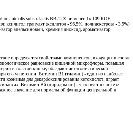
um animalis subsp. lactis BB-12® не менее 1х 109 КОЕ,
, ксилитол гранулят (ксилитол - 96,5%, полидекстроза - 3,5%),
изатор апельсиновый, кремния диоксид, ароматизатор
вие определяется свойствами компонентов, входящих в состав
физиологическое равновесие кишечной микрофлоры, повышая
ерий в толстой кишке, обладают антагонистической
и его угнетении. Витамин В1 (тиамин) - один из наиболее
ти коэнзима для декарбоксилирования кетокислот; играет
инапсах. Витамин В6 (пиридоксин) - участвует в синтезе
важное значение для нормальной функции центральной и