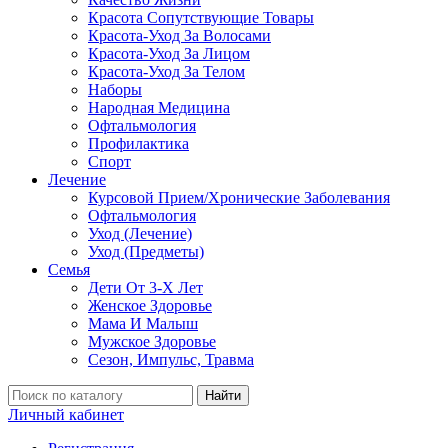
Красота Сопутствующие Товары
Красота-Уход За Волосами
Красота-Уход За Лицом
Красота-Уход За Телом
Наборы
Народная Медицина
Офтальмология
Профилактика
Спорт
Лечение
Курсовой Прием/Хронические Заболевания
Офтальмология
Уход (Лечение)
Уход (Предметы)
Семья
Дети От 3-Х Лет
Женское Здоровье
Мама И Малыш
Мужское Здоровье
Сезон, Импульс, Травма
Найти
Личный кабинет