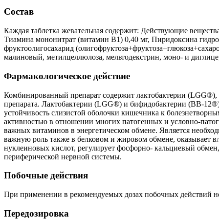
Состав
Каждая таблетка жевательная содержит: Действующие вещества: L
Тиамина мононитрат (витамин B1) 0,40 мг, Пиридоксина гидрохл
фруктоолигосахарид (олигофруктоза+фруктоза+глюкоза+сахароз
малиновый, метилцеллюлоза, мельтодекстрин, моно- и диглиц
Фармакологическое действие
Комбинированный препарат содержит лактобактерии (LGG®), б
препарата. Лактобактерии (LGG®) и бифидобактерии (ВВ-12®
устойчивость слизистой оболочки кишечника к болезнетворны
активностью в отношении многих патогенных и условно-патог
важных витаминов в энергетическом обмене. Является необход
важную роль также в белковом и жировом обмене, оказывает вл
нуклеиновых кислот, регулирует фосфорно- кальциевый обмен,
периферической нервной системы.
Побочные действия
При применении в рекомендуемых дозах побочных действий н
Передозировка