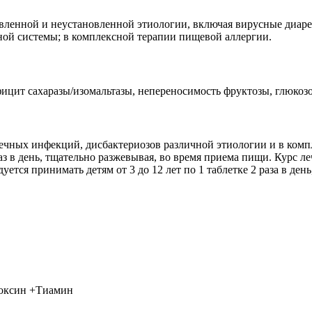
вленной и неустановленной этиологии, включая вирусные диаре
ой системы; в комплексной терапии пищевой аллергии.
цит сахаразы/изомальтазы, непереносимость фруктозы, глюкозо
ишечных инфекций, дисбактериозов различной этиологии и в комп
 раз в день, тщательно разжевывая, во время приема пищи. Курс 
ется принимать детям от 3 до 12 лет по 1 таблетке 2 раза в ден
доксин +Тиамин