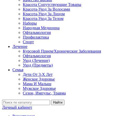
Красота Сопутствующие Товары
Красота-Уход За Волосами
Красота-Уход За Лицом
Красота-Уход За Телом
Наборы
Народная Медицина
Офтальмология
Профилактика
Спорт
Лечение
Курсовой Прием/Хронические Заболевания
Офтальмология
Уход (Лечение)
Уход (Предметы)
Семья
Дети От 3-Х Лет
Женское Здоровье
Мама И Малыш
Мужское Здоровье
Сезон, Импульс, Травма
Найти
Личный кабинет