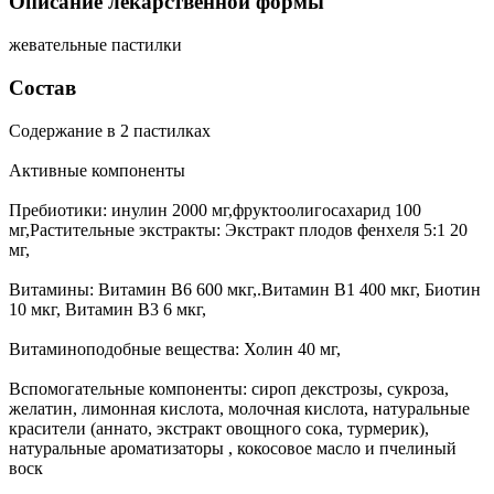
Описание лекарственной формы
жевательные пастилки
Состав
Содержание в 2 пастилках
Активные компоненты
Пребиотики: инулин 2000 мг,фруктоолигосахарид 100
мг,Растительные экстракты: Экстракт плодов фенхеля 5:1 20
мг,
Витамины: Витамин В6 600 мкг,.Витамин В1 400 мкг, Биотин
10 мкг, Витамин В3 6 мкг,
Витаминоподобные вещества: Холин 40 мг,
Вспомогательные компоненты: сироп декстрозы, сукроза,
желатин, лимонная кислота, молочная кислота, натуральные
красители (аннато, экстракт овощного сока, турмерик),
натуральные ароматизаторы , кокосовое масло и пчелиный
воск