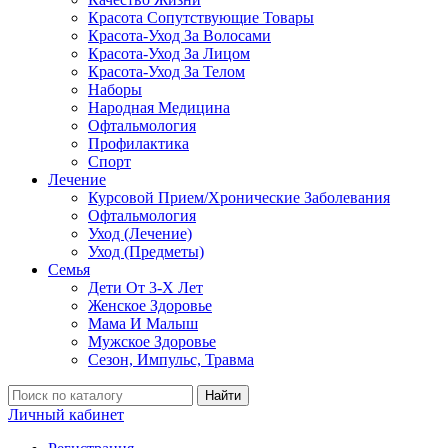
Красота Сопутствующие Товары
Красота-Уход За Волосами
Красота-Уход За Лицом
Красота-Уход За Телом
Наборы
Народная Медицина
Офтальмология
Профилактика
Спорт
Лечение
Курсовой Прием/Хронические Заболевания
Офтальмология
Уход (Лечение)
Уход (Предметы)
Семья
Дети От 3-Х Лет
Женское Здоровье
Мама И Малыш
Мужское Здоровье
Сезон, Импульс, Травма
Найти
Личный кабинет