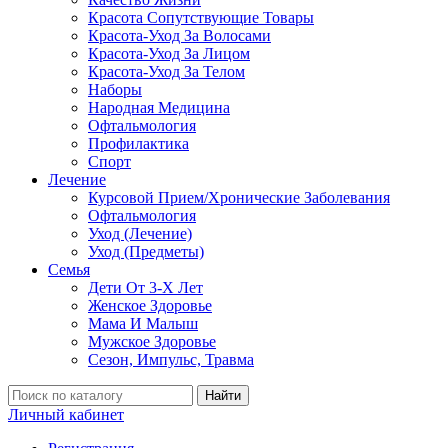
Красота Сопутствующие Товары
Красота-Уход За Волосами
Красота-Уход За Лицом
Красота-Уход За Телом
Наборы
Народная Медицина
Офтальмология
Профилактика
Спорт
Лечение
Курсовой Прием/Хронические Заболевания
Офтальмология
Уход (Лечение)
Уход (Предметы)
Семья
Дети От 3-Х Лет
Женское Здоровье
Мама И Малыш
Мужское Здоровье
Сезон, Импульс, Травма
Найти
Личный кабинет