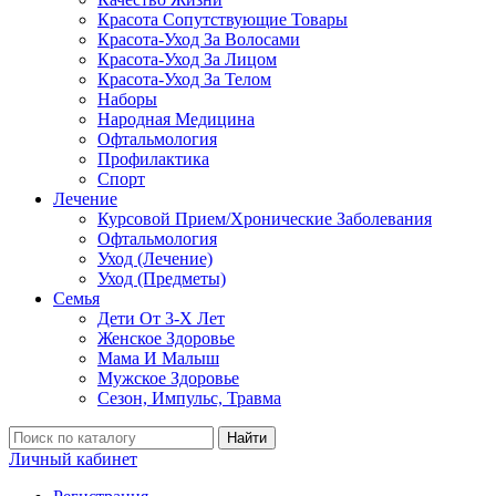
Красота Сопутствующие Товары
Красота-Уход За Волосами
Красота-Уход За Лицом
Красота-Уход За Телом
Наборы
Народная Медицина
Офтальмология
Профилактика
Спорт
Лечение
Курсовой Прием/Хронические Заболевания
Офтальмология
Уход (Лечение)
Уход (Предметы)
Семья
Дети От 3-Х Лет
Женское Здоровье
Мама И Малыш
Мужское Здоровье
Сезон, Импульс, Травма
Найти
Личный кабинет