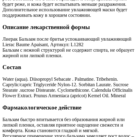
будет реже, и кожа будет испытывать меньше раздражения.
Дополнительное использование увлажняющей маски будет
поддерживать кожу в хорошем состоянии.
Описание лекарственной формы
Лиерак Бальзам после бритья успокаивающий увлажняющий
Lierac Baume Apaisant, Артикул: L1282
Бальзам с нежной структурой не содержит спирта, не образует
жирной или липкой пленки.
Состав
Water (aqua). Diisopropyl Sebacate . Palmatine. Tribehenin.
Caprylic/capric Triglyceride Nylon-12. Sorbitan Laurate. Sucrose
Stearate .sucrose Distearate. Cyclomethicone. Calendula Officinalis
Flower Extract. Prunus Armeniaca (apricot) Kernel Oil. Mineral
Фармакологическое действие
Бальзам быстро впитывается без образования жирной или
липкой пленки, оставляя приятное ощущение свежести и
комфорта. Кожа становится гладкой и мягкой.
Регулярное применение этого бальзама замедляет рост волос –