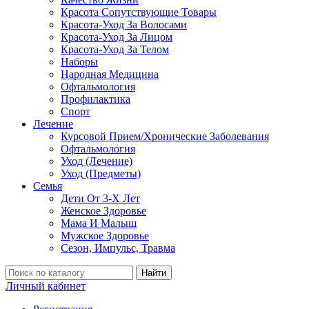
Красота Сопутствующие Товары
Красота-Уход За Волосами
Красота-Уход За Лицом
Красота-Уход За Телом
Наборы
Народная Медицина
Офтальмология
Профилактика
Спорт
Лечение
Курсовой Прием/Хронические Заболевания
Офтальмология
Уход (Лечение)
Уход (Предметы)
Семья
Дети От 3-Х Лет
Женское Здоровье
Мама И Малыш
Мужское Здоровье
Сезон, Импульс, Травма
Найти
Личный кабинет