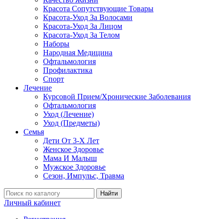
Красота Сопутствующие Товары
Красота-Уход За Волосами
Красота-Уход За Лицом
Красота-Уход За Телом
Наборы
Народная Медицина
Офтальмология
Профилактика
Спорт
Лечение
Курсовой Прием/Хронические Заболевания
Офтальмология
Уход (Лечение)
Уход (Предметы)
Семья
Дети От 3-Х Лет
Женское Здоровье
Мама И Малыш
Мужское Здоровье
Сезон, Импульс, Травма
Найти
Личный кабинет