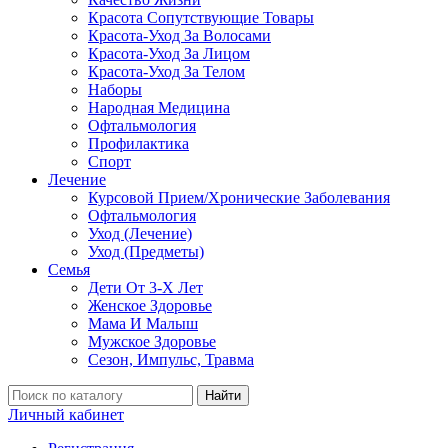
Красота Сопутствующие Товары
Красота-Уход За Волосами
Красота-Уход За Лицом
Красота-Уход За Телом
Наборы
Народная Медицина
Офтальмология
Профилактика
Спорт
Лечение
Курсовой Прием/Хронические Заболевания
Офтальмология
Уход (Лечение)
Уход (Предметы)
Семья
Дети От 3-Х Лет
Женское Здоровье
Мама И Малыш
Мужское Здоровье
Сезон, Импульс, Травма
Найти
Личный кабинет