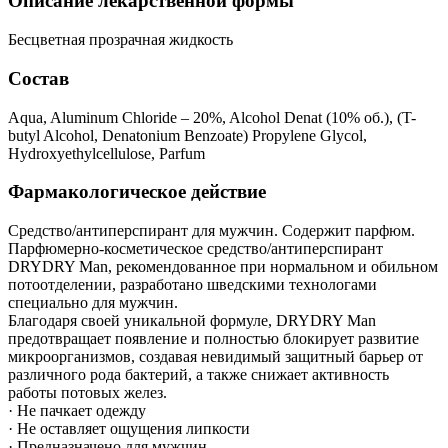
Описание лекарственной формы
Бесцветная прозрачная жидкость
Состав
Aqua, Aluminum Chloride – 20%, Alcohol Denat (10% об.), (T-
butyl Alcohol, Denatonium Benzoate) Propylene Glycol,
Hydroxyethylcellulose, Parfum
Фармакологическое действие
Средство/антиперспирант для мужчин. Содержит парфюм.
Парфюмерно-косметическое средство/антиперспирант
DRYDRY Man, рекомендованное при нормальном и обильном
потоотделении, разработано шведскими технологами
специально для мужчин.
Благодаря своей уникальной формуле, DRYDRY Man
предотвращает появление и полностью блокирует развитие
микроорганизмов, создавая невидимый защитный барьер от
различного рода бактерий, а также снижает активность
работы потовых желез.
· Не пачкает одежду
· Не оставляет ощущения липкости
· Предназначено для мужчин