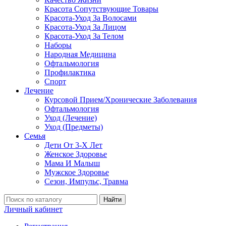
Красота Сопутствующие Товары
Красота-Уход За Волосами
Красота-Уход За Лицом
Красота-Уход За Телом
Наборы
Народная Медицина
Офтальмология
Профилактика
Спорт
Лечение
Курсовой Прием/Хронические Заболевания
Офтальмология
Уход (Лечение)
Уход (Предметы)
Семья
Дети От 3-Х Лет
Женское Здоровье
Мама И Малыш
Мужское Здоровье
Сезон, Импульс, Травма
Найти
Личный кабинет