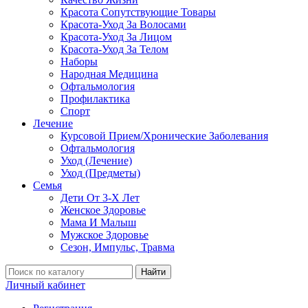
Красота Сопутствующие Товары
Красота-Уход За Волосами
Красота-Уход За Лицом
Красота-Уход За Телом
Наборы
Народная Медицина
Офтальмология
Профилактика
Спорт
Лечение
Курсовой Прием/Хронические Заболевания
Офтальмология
Уход (Лечение)
Уход (Предметы)
Семья
Дети От 3-Х Лет
Женское Здоровье
Мама И Малыш
Мужское Здоровье
Сезон, Импульс, Травма
Найти
Личный кабинет