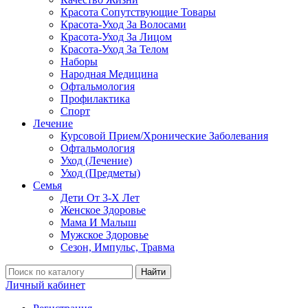
Красота Сопутствующие Товары
Красота-Уход За Волосами
Красота-Уход За Лицом
Красота-Уход За Телом
Наборы
Народная Медицина
Офтальмология
Профилактика
Спорт
Лечение
Курсовой Прием/Хронические Заболевания
Офтальмология
Уход (Лечение)
Уход (Предметы)
Семья
Дети От 3-Х Лет
Женское Здоровье
Мама И Малыш
Мужское Здоровье
Сезон, Импульс, Травма
Найти
Личный кабинет