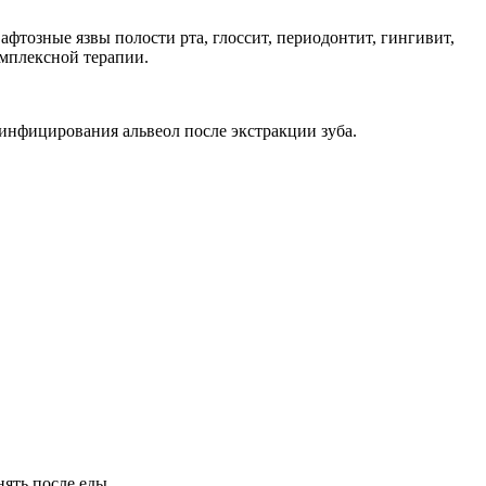
афтозные язвы полости рта, глоссит, периодонтит, гингивит,
омплексной терапии.
а инфицирования альвеол после экстракции зуба.
нять после еды.