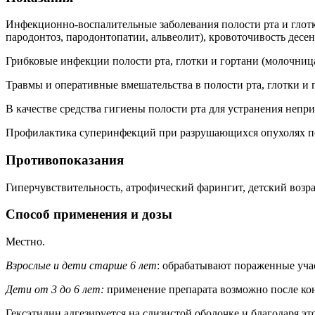
Инфекционно-воспалительные заболевания полости рта и глотки 
пародонтоз, пародонтопатии, альвеолит), кровоточивость десен
Грибковые инфекции полости рта, глотки и гортани (молочница
Травмы и оперативные вмешательства в полости рта, глотки и г
В качестве средства гигиены полости рта для устранения непр
Профилактика суперинфекций при разрушающихся опухолях по
Противопоказания
Гиперчувствительность, атрофический фарингит, детский возрас
Способ применения и дозы
Местно.
Взрослые и дети старше 6 лет
: обрабатывают пораженные учас
Дети от 3 до 6 лет:
применение препарата возможно после ко
Гексэтидин адгезируется на слизистой оболочке и благодаря эт