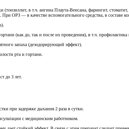
(тонзиллит, в т.ч. ангина Плаута-Венсана, фарингит, стоматит, 
. При ОРЗ — в качестве вспомогательного средства, в составе к
).
ортани (как до, так и после их проведения), в т.ч. профилактик
иятного запаха (дезодорирующий эффект).
лости рта и гортани.
т до 3 лет.
тки при задержке дыхания 2 раза в сутки.
нсультации с медицинским работником.
ому дает стойкий эффект. В связи с этим препарат следует приме