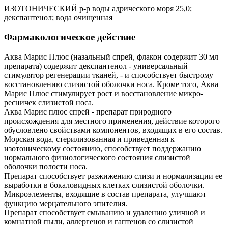
ИЗОТОНИЧЕСКИЙ р-р воды адрического моря 25,0;
декспантенол; вода очищенная
Фармакологическое действие
Аква Марис Плюс (назальный спрей, флакон содержит 30 мл
препарата) содержит декспантенол - универсальный
стимулятор регенерации тканей, - и способствует быстрому
восстановлению слизистой оболочки носа. Кроме того, Аква
Марис Плюс стимулирует рост и восстановление микро-
ресничек слизистой носа.
Аква Марис плюс cпрей - препарат природного
происхождения для местного применения, действие которого
обусловлено свойствами компонентов, входящих в его состав.
Морская вода, стерилизованная и приведенная к
изотоническому состоянию, способствует поддержанию
нормального физиологического состояния слизистой
оболочки полости носа.
Препарат способствует разжижению слизи и нормализации ее
выработки в бокаловидных клетках слизистой оболочки.
Микроэлементы, входящие в состав препарата, улучшают
функцию мерцательного эпителия.
Препарат способствует смыванию и удалению уличной и
комнатной пыли, аллергенов и гаптенов со слизистой