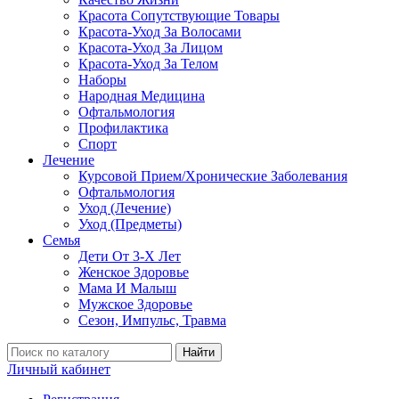
Красота Сопутствующие Товары
Красота-Уход За Волосами
Красота-Уход За Лицом
Красота-Уход За Телом
Наборы
Народная Медицина
Офтальмология
Профилактика
Спорт
Лечение
Курсовой Прием/Хронические Заболевания
Офтальмология
Уход (Лечение)
Уход (Предметы)
Семья
Дети От 3-Х Лет
Женское Здоровье
Мама И Малыш
Мужское Здоровье
Сезон, Импульс, Травма
Найти
Личный кабинет